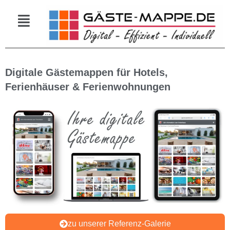
Zum
Menü
Inhalt
springen
Digitale Gästemappen für Hotels,
Ferienhäuser & Ferienwohnungen
zu unserer Referenz-Galerie