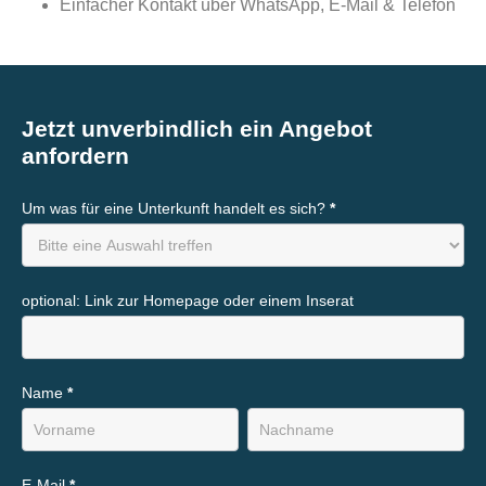
Einfacher Kontakt über WhatsApp, E-Mail & Telefon
Jetzt unverbindlich ein Angebot
anfordern
Anfrage-
Um was für eine Unterkunft handelt es sich?
*
Neu-
Seite
optional: Link zur Homepage oder einem Inserat
Name
*
Name
Name
E-Mail
*