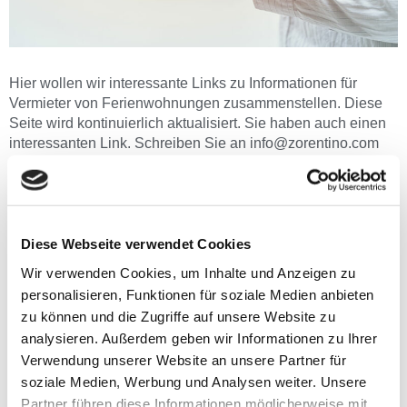
Hier wollen wir interessante Links zu Informationen für
Vermieter von Ferienwohnungen zusammenstellen. Diese
Seite wird kontinuierlich aktualisiert. Sie haben auch einen
interessanten Link. Schreiben Sie an info@zorentino.com
und wir nehmen den Link auf.
Buchungsportal ohne Buchungsgebühren
Kostengünstige Inserate ohne Buchungsgebühren.
Diese Webseite verwendet Cookies
Festpreis von 120 Euro + MwSt. für ein Jahr.
Wir verwenden Cookies, um Inhalte und Anzeigen zu
https://www.ferienhausmiete.de
/
personalisieren, Funktionen für soziale Medien anbieten
zu können und die Zugriffe auf unsere Website zu
Magazin mit vielen Informationen für Gastgeber
analysieren. Außerdem geben wir Informationen zu Ihrer
Das Gastgebermagazin für Vermieter von Ferienwohnungen
Verwendung unserer Website an unsere Partner für
mit zahlreichen Tipps & Tricks für die Vermietung
soziale Medien, Werbung und Analysen weiter. Unsere
Partner führen diese Informationen möglicherweise mit